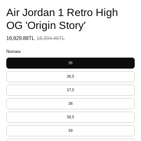
Air Jordan 1 Retro High
OG 'Origin Story'
16,929.88TL
18,394.46TL
Numara
36
36,5
37,5
38
38,5
39