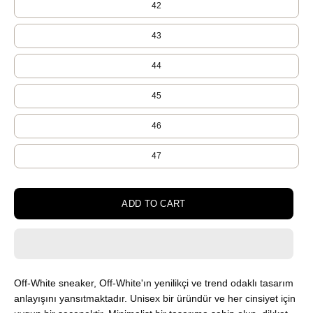
42
43
44
45
46
47
ADD TO CART
Off-White sneaker, Off-White'ın yenilikçi ve trend odaklı tasarım
anlayışını yansıtmaktadır. Unisex bir üründür ve her cinsiyet için