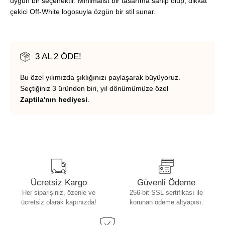
uygun bir seçenektir. Minimalist bir tasarıma sahip olup, dikkat
çekici Off-White logosuyla özgün bir stil sunar.
3 AL 2 ÖDE!
Bu özel yılımızda şıklığınızı paylaşarak büyüyoruz.
Seçtiğiniz 3 üründen biri, yıl dönümümüze özel
Zaptila'nın hediyesi
.
Ücretsiz Kargo
Güvenli Ödeme
Her siparişiniz, özenle ve
256-bit SSL sertifikası ile
ücretsiz olarak kapınızda!
korunan ödeme altyapısı.